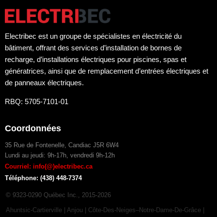
Electribec est un groupe de spécialistes en électricité du
bâtiment, offrant des services d’installation de bornes de
recharge, d’installations électriques pour piscines, spas et
génératrices, ainsi que de remplacement d’entrées électriques et
de panneaux électriques.
RBQ: 5705-7101-01
Coordonnées
35 Rue de Fontenelle, Candiac J5R 6W4
Lundi au jeudi: 9h-17h, vendredi 9h-12h
Courriel: info(@)electribec.ca
Téléphone: (438) 448-7374
© 9323-0290 Québec Inc., 2015-2026
Ahuntsic-Cartierville
|
Anjou
|
Côte-Des-Neiges–Notre-Dame-De-Grâce
|